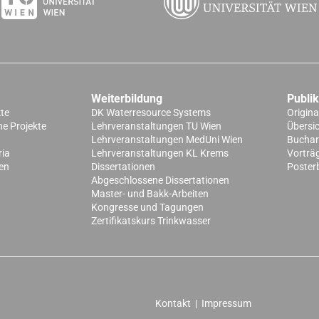
Weiterbildung
Publi
kte
DK Waterresource Systems
Origina
e Projekte
Lehrveranstaltungen TU Wien
Übersi
Lehrveranstaltungen MedUni Wien
Buchart
ria
Lehrveranstaltungen KL Krems
Vorträ
en
Dissertationen
Poster
Abgeschlossene Dissertationen
Master- und Bakk-Arbeiten
Kongresse und Tagungen
Zertifikatskurs Trinkwasser
Kontakt
|
Impressum