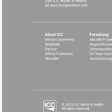
Das ICC Water & Health
ist eine Kooperation von:
About ICC
Forschung
Mission Statement
Aktuelle Proje
Mitglieder
Abgeschlossen
Partner
Schwerpunkte
Offene Positionen
UV-Team Aust
Aktuelles
Auszeichnung
© 2025 ICC Water & Health
All rights reserved.