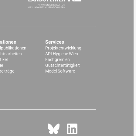
kationen
Services
lpublikationen
Projektentwicklung
chtsarbeiten
API Hygiene Wien
ikel
Fachgremien
ge
Gutachtertätigkeit
beiträge
Model Software