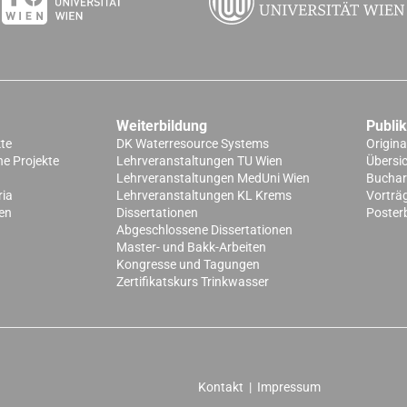
Weiterbildung
Publi
kte
DK Waterresource Systems
Origina
e Projekte
Lehrveranstaltungen TU Wien
Übersi
Lehrveranstaltungen MedUni Wien
Buchart
ria
Lehrveranstaltungen KL Krems
Vorträ
en
Dissertationen
Poster
Abgeschlossene Dissertationen
Master- und Bakk-Arbeiten
Kongresse und Tagungen
Zertifikatskurs Trinkwasser
Kontakt
|
Impressum