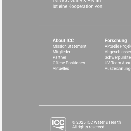
Das ICC Water & Health
ist eine Kooperation von:
About ICC
Forschung
Mission Statement
Aktuelle Proje
Mitglieder
Abgeschlossen
Partner
Schwerpunkte
Offene Positionen
UV-Team Aust
Aktuelles
Auszeichnung
© 2025 ICC Water & Health
All rights reserved.