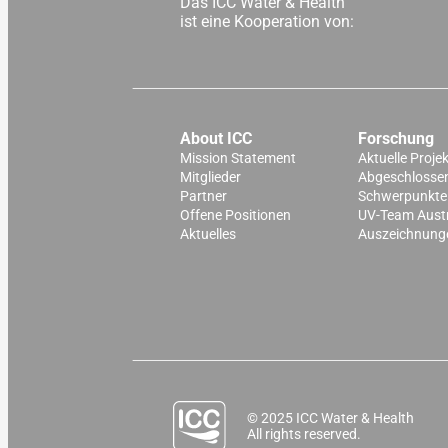
Das ICC Water & Health
ist eine Kooperation von:
About ICC
Forschung
Mission Statement
Aktuelle Proje
Mitglieder
Abgeschlossen
Partner
Schwerpunkte
Offene Positionen
UV-Team Aust
Aktuelles
Auszeichnung
© 2025 ICC Water & Health
All rights reserved.