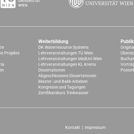
Weiterbildung
Publi
kte
DK Waterresource Systems
Origina
e Projekte
Lehrveranstaltungen TU Wien
Übersi
Lehrveranstaltungen MedUni Wien
Buchart
ria
Lehrveranstaltungen KL Krems
Vorträ
en
Dissertationen
Poster
Abgeschlossene Dissertationen
Master- und Bakk-Arbeiten
Kongresse und Tagungen
Zertifikatskurs Trinkwasser
Kontakt
|
Impressum