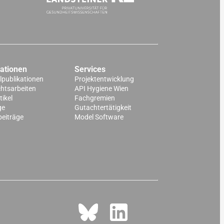
kationen
Services
lpublikationen
Projektentwicklung
chtsarbeiten
API Hygiene Wien
ikel
Fachgremien
ge
Gutachtertätigkeit
beiträge
Model Software