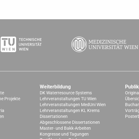
Weiterbildung
Publi
kte
DK Waterresource Systems
Origina
e Projekte
Lehrveranstaltungen TU Wien
Übersi
Lehrveranstaltungen MedUni Wien
Buchart
ria
Lehrveranstaltungen KL Krems
Vorträ
en
Dissertationen
Poster
Abgeschlossene Dissertationen
Master- und Bakk-Arbeiten
Kongresse und Tagungen