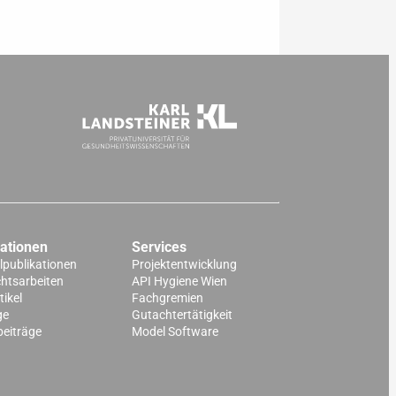
kationen
Services
lpublikationen
Projektentwicklung
chtsarbeiten
API Hygiene Wien
ikel
Fachgremien
ge
Gutachtertätigkeit
beiträge
Model Software