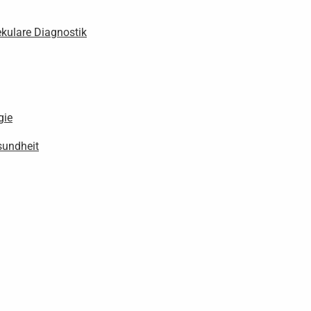
ekulare Diagnostik
gie
sundheit