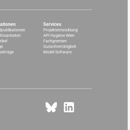
kationen
Services
lpublikationen
Projektentwicklung
chtsarbeiten
API Hygiene Wien
ikel
Fachgremien
ge
Gutachtertätigkeit
beiträge
Model Software