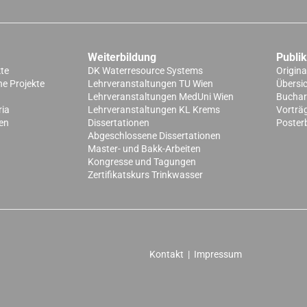
Weiterbildung
Publi
kte
DK Waterresource Systems
Origina
e Projekte
Lehrveranstaltungen TU Wien
Übersi
Lehrveranstaltungen MedUni Wien
Buchart
ria
Lehrveranstaltungen KL Krems
Vorträ
en
Dissertationen
Poster
Abgeschlossene Dissertationen
Master- und Bakk-Arbeiten
Kongresse und Tagungen
Zertifikatskurs Trinkwasser
Kontakt
|
Impressum