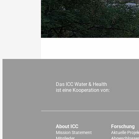
Das ICC Water & Health
ist eine Kooperation von:
About ICC
Forschung
Mission Statement
Aktuelle Proje
Mitglieder
Abgeschlossen