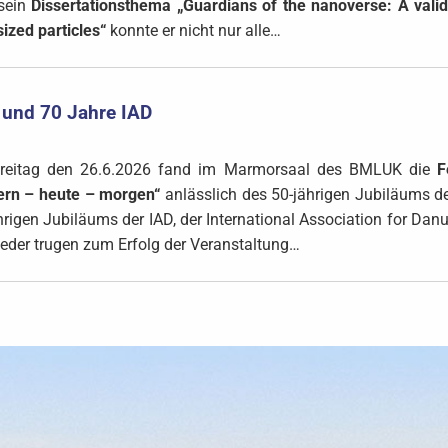
sein
Dissertationsthema
„Guardians of the nanoverse: A vali
ized particles“
konnte er nicht nur alle…
 und 70 Jahre IAD
reitag den 26.6.2026 fand im Marmorsaal des BMLUK die
Fe
ern – heute – morgen“
anlässlich des 50-jährigen Jubiläums d
hrigen Jubiläums der IAD, der International Association for Danu
ieder trugen zum Erfolg der Veranstaltung…