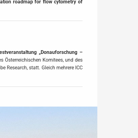
dation roadmap for flow cytometry of
stveranstaltung „Donauforschung –
es Österreichischen Komitees, und des
be Research, statt. Gleich mehrere ICC