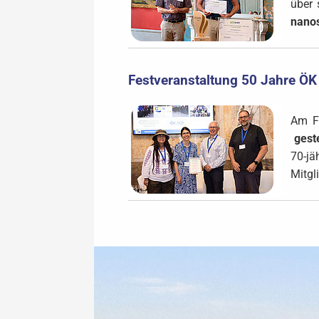
über 
nanos
Festveranstaltung 50 Jahre ÖK
Am F
gest
70-jä
Mitgl