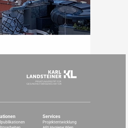
kationen
Services
lpublikationen
Projektentwicklung
chtsarbeiten
API Hygiene Wien