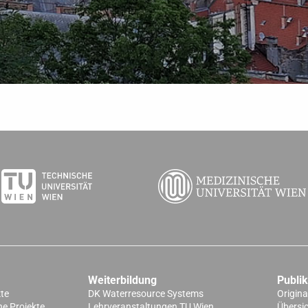
Weiterbildung
Publi
kte
DK Waterresource Systems
Origina
e Projekte
Lehrveranstaltungen TU Wien
Übersi