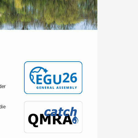
der
die