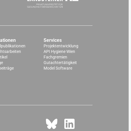
kationen
Services
lpublikationen
Projektentwicklung
chtsarbeiten
API Hygiene Wien
ikel
Fachgremien
ge
Gutachtertätigkeit
beiträge
Model Software