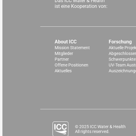
Das ICC Water & Health
ist eine Kooperation von:
About ICC
Forschung
Mission Statement
Aktuelle Proje
Mitglieder
Abgeschlossen
Partner
Schwerpunkte
Offene Positionen
UV-Team Aust
Aktuelles
Auszeichnung
© 2025 ICC Water & Health
All rights reserved.