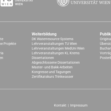
Weiterbildung
Publi
kte
DK Waterresource Systems
Origina
e Projekte
Lehrveranstaltungen TU Wien
Übersi
Lehrveranstaltungen MedUni Wien
Buchart
ria
Lehrveranstaltungen KL Krems
Vorträ
en
Dissertationen
Poster
Abgeschlossene Dissertationen
Master- und Bakk-Arbeiten
Kongresse und Tagungen
Zertifikatskurs Trinkwasser
Kontakt
|
Impressum