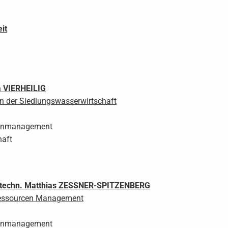
it
a
VIERHEILIG
in der Siedlungswasserwirtschaft
rcenmanagement
haft
r.techn. Matthias
ZESSNER-SPITZENBERG
Ressourcen Management
rcenmanagement