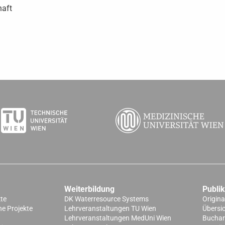
haft
Weiterbildung
Publi
kte
DK Waterresource Systems
Origina
e Projekte
Lehrveranstaltungen TU Wien
Übersi
Lehrveranstaltungen MedUni Wien
Buchart