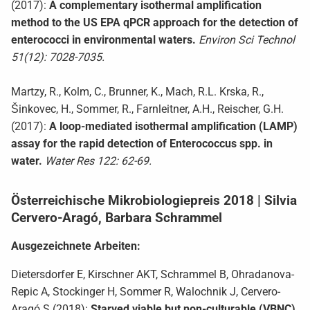
(2017):
A complementary isothermal amplification
method to the US EPA qPCR approach for the detection of
enterococci in environmental waters.
Environ Sci Technol
51(12): 7028-7035.
Martzy, R., Kolm, C., Brunner, K., Mach, R.L. Krska, R.,
Šinkovec, H., Sommer, R., Farnleitner, A.H., Reischer, G.H.
(2017):
A loop-mediated isothermal amplification (LAMP)
assay for the rapid detection of Enterococcus spp. in
water.
Water Res 122: 62-69.
Österreichische Mikrobiologiepreis 2018 | Silvia
Cervero-Aragó, Barbara Schrammel
Ausgezeichnete Arbeiten:
Dietersdorfer E, Kirschner AKT, Schrammel B, Ohradanova-
Repic A, Stockinger H, Sommer R, Walochnik J, Cervero-
Aragó S (2018):
Starved viable but non-culturable (VBNC)