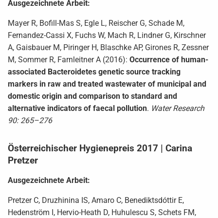
Ausgezeichnete Arbeit:
Mayer R, Bofill-Mas S, Egle L, Reischer G, Schade M,
Fernandez-Cassi X, Fuchs W, Mach R, Lindner G, Kirschner
A, Gaisbauer M, Piringer H, Blaschke AP, Girones R, Zessner
M, Sommer R, Farnleitner A (2016):
Occurrence of human-
associated Bacteroidetes genetic source tracking
markers in raw and treated wastewater of municipal and
domestic origin and comparison to standard and
alternative indicators of faecal pollution
.
Water Research
90: 265–276
Österreichischer Hygienepreis 2017 | Carina
Pretzer
Ausgezeichnete Arbeit:
Pretzer C, Druzhinina IS, Amaro C, Benediktsdóttir E,
Hedenström I, Hervio-Heath D, Huhulescu S, Schets FM,