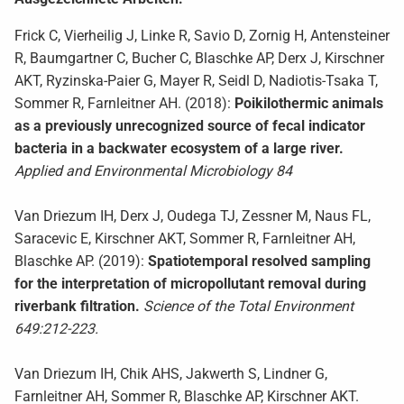
Frick C, Vierheilig J, Linke R, Savio D, Zornig H, Antensteiner
R, Baumgartner C, Bucher C, Blaschke AP, Derx J, Kirschner
AKT, Ryzinska-Paier G, Mayer R, Seidl D, Nadiotis-Tsaka T,
Sommer R, Farnleitner AH. (2018):
Poikilothermic animals
as a previously unrecognized source of fecal indicator
bacteria in a backwater ecosystem of a large river.
Applied and Environmental Microbiology 84
Van Driezum IH, Derx J, Oudega TJ, Zessner M, Naus FL,
Saracevic E, Kirschner AKT, Sommer R, Farnleitner AH,
Blaschke AP. (2019):
Spatiotemporal resolved sampling
for the interpretation of micropollutant removal during
riverbank filtration.
Science of the Total Environment
649:212-223.
Van Driezum IH, Chik AHS, Jakwerth S, Lindner G,
Farnleitner AH, Sommer R, Blaschke AP, Kirschner AKT.