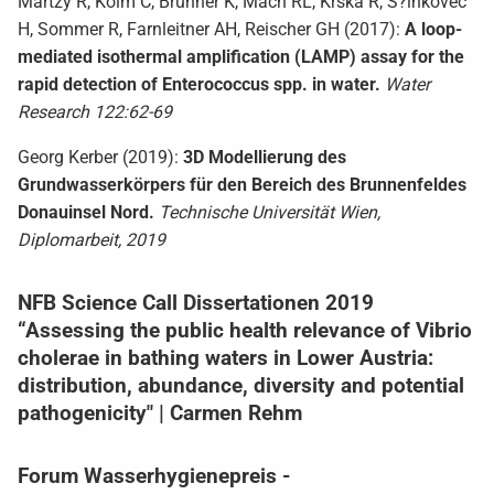
Martzy R, Kolm C, Brunner K, Mach RL, Krska R, S?inkovec
H, Sommer R, Farnleitner AH, Reischer GH (2017):
A loop-
mediated isothermal amplification (LAMP) assay for the
rapid detection of Enterococcus spp. in water.
Water
Research 122:62-69
Georg Kerber (2019):
3D Modellierung des
Grundwasserkörpers für den Bereich des Brunnenfeldes
Donauinsel Nord.
Technische Universität Wien,
Diplomarbeit, 2019
NFB Science Call Dissertationen 2019
“Assessing the public health relevance of Vibrio
cholerae in bathing waters in Lower Austria:
distribution, abundance, diversity and potential
pathogenicity" | Carmen Rehm
Forum Wasserhygienepreis -