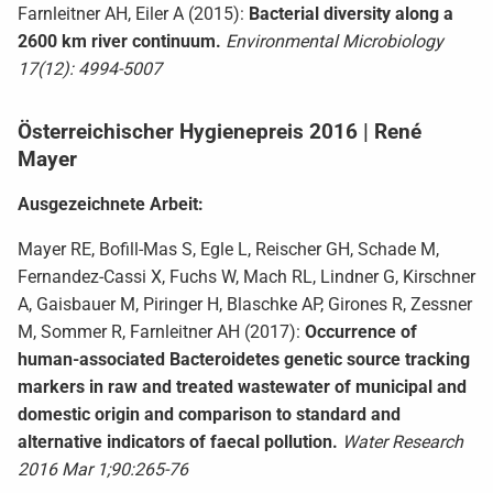
Farnleitner AH, Eiler A (2015):
Bacterial diversity along a
2600 km river continuum.
Environmental Microbiology
17(12): 4994-5007
Österreichischer Hygienepreis 2016 | René
Mayer
Ausgezeichnete Arbeit:
Mayer RE, Bofill-Mas S, Egle L, Reischer GH, Schade M,
Fernandez-Cassi X, Fuchs W, Mach RL, Lindner G, Kirschner
A, Gaisbauer M, Piringer H, Blaschke AP, Girones R, Zessner
M, Sommer R, Farnleitner AH (2017):
Occurrence of
human-associated Bacteroidetes genetic source tracking
markers in raw and treated wastewater of municipal and
domestic origin and comparison to standard and
alternative indicators of faecal pollution.
Water Research
2016 Mar 1;90:265-76