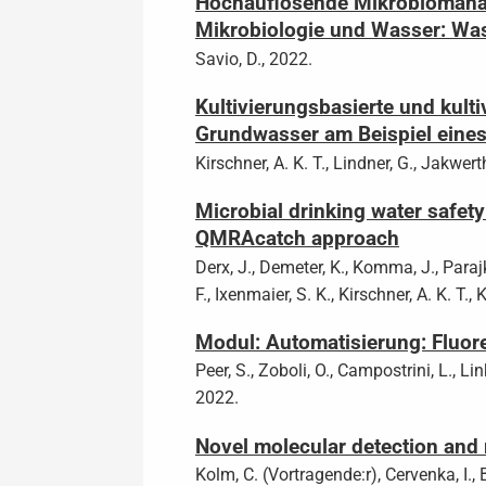
Hochauflösende Mikrobiomanal
Mikrobiologie und Wasser: Was 
Savio, D., 2022.
Kultivierungsbasierte und kul
Grundwasser am Beispiel eines
Kirschner, A. K. T., Lindner, G., Jakwerth
Microbial drinking water safety
QMRAcatch approach
Derx, J., Demeter, K., Komma, J., Parajk
F., Ixenmaier, S. K., Kirschner, A. K. T.,
Modul: Automatisierung: Fluor
Peer, S., Zoboli, O., Campostrini, L., Lin
2022.
Novel molecular detection and 
Kolm, C. (Vortragende:r), Cervenka, I., 