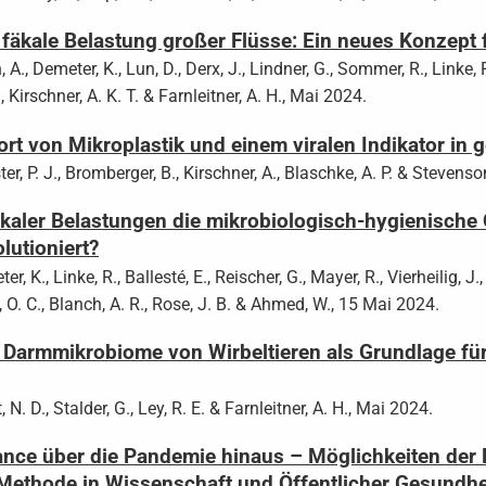
e fäkale Belastung großer Flüsse: Ein neues Konzept f
., Demeter, K., Lun, D., Derx, J., Lindner, G., Sommer, R., Linke, R
, Kirschner, A. K. T. & Farnleitner, A. H., Mai 2024.
ort von Mikroplastik und einem viralen Indikator in
r, P. J., Bromberger, B., Kirschner, A., Blaschke, A. P. & Stevenso
kaler Belastungen die mikrobiologisch-hygienische 
lutioniert?
r, K., Linke, R., Ballesté, E., Reischer, G., Mayer, R., Vierheilig, J.
, O. C., Blanch, A. R., Rose, J. B. & Ahmed, W., 15 Mai 2024.
armmikrobiome von Wirbeltieren als Grundlage für 
N. D., Stalder, G., Ley, R. E. & Farnleitner, A. H., Mai 2024.
ce über die Pandemie hinaus – Möglichkeiten der 
Methode in Wissenschaft und Öffentlicher Gesundhe