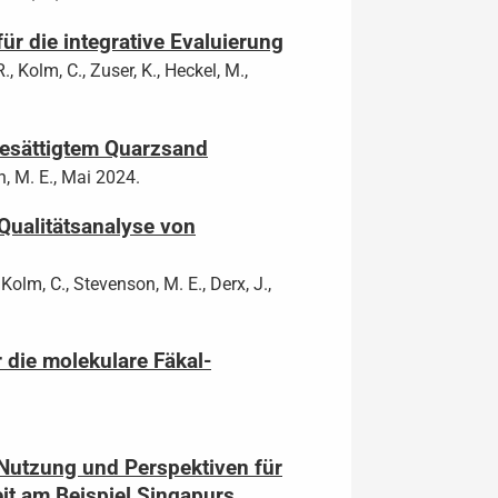
ür die integrative Evaluierung
., Kolm, C., Zuser, K., Heckel, M.,
 gesättigtem Quarzsand
n, M. E., Mai 2024.
Qualitätsanalyse von
, Kolm, C., Stevenson, M. E., Derx, J.,
die molekulare Fäkal-
Nutzung und Perspektiven für
it am Beispiel Singapurs