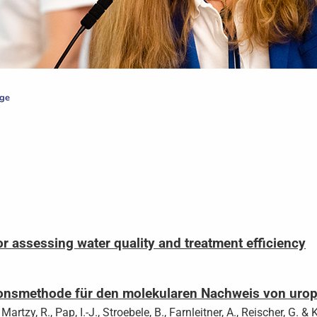
äge
or assessing water quality and treatment efficiency
ionsmethode für den molekularen Nachweis von uro
 Martzy, R., Pap, I.-J., Stroebele, B., Farnleitner, A., Reischer, G. 