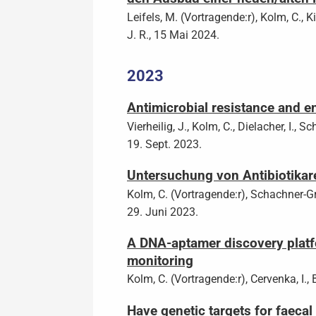
Leifels, M. (Vortragende:r), Kolm, C., Ki
J. R., 15 Mai 2024.
2023
Antimicrobial resistance and e
Vierheilig, J., Kolm, C., Dielacher, I., Sc
19. Sept. 2023.
Untersuchung von Antibiotikar
Kolm, C. (Vortragende:r), Schachner-Gröhs,
29. Juni 2023.
A DNA-aptamer discovery platfo
monitoring
Kolm, C. (Vortragende:r), Cervenka, I., 
Have genetic targets for faecal