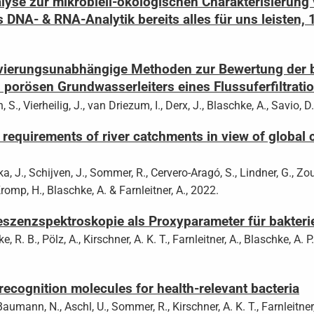
yse zur mikrobiell-ökologischen Charakterisierun
DNA- & RNA-Analytik bereits alles für uns leisten,
tivierungsunabhängige Methoden zur Bewertung der bi
 porösen Grundwasserleiters eines Flussuferfiltrat
, S., Vierheilig, J., van Driezum, I., Derx, J., Blaschke, A., Savio, D
 requirements of river catchments in view of global 
a, J., Schijven, J., Sommer, R., Cervero-Aragó, S., Lindner, G., Zou
 Kromp, H., Blaschke, A. & Farnleitner, A., 2022.
eszenzspektroskopie als Proxyparameter für bakteri
ke, R. B., Pölz, A., Kirschner, A. K. T., Farnleitner, A., Blaschke, A.
recognition molecules for health-relevant bacteria
Baumann, N., Aschl, U., Sommer, R., Kirschner, A. K. T., Farnleitner