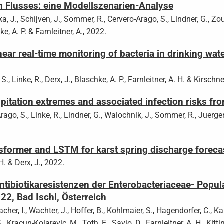
 Flusses: eine Modellszenarien-Analyse
a, J., Schijven, J., Sommer, R., Cervero-Arago, S., Lindner, G., Zou
ke, A. P. & Farnleitner, A., 2022.
ear real-time monitoring of bacteria in drinking wat
., Linke, R., Derx, J., Blaschke, A. P., Farnleitner, A. H. & Kirschne
pitation extremes and associated infection risks f
rago, S., Linke, R., Lindner, G., Walochnik, J., Sommer, R., Juergen,
sformer and LSTM for karst spring discharge foreca
 H. & Derx, J., 2022.
ntibiotikaresistenzen der Enterobacteriaceae- Popu
22, Bad Ischl, Österreich
acher, I., Wachter, J., Hoffer, B., Kohlmaier, S., Hagendorfer, C., Kapi
, Kracun-Kolarevic, M., Toth, E., Savio, D., Farnleitner, A. H., Kitti