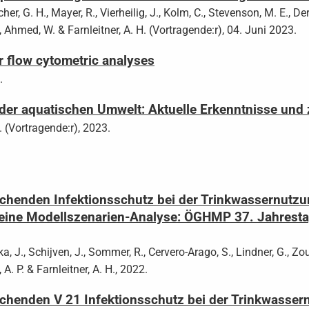
cher, G. H., Mayer, R., Vierheilig, J., Kolm, C., Stevenson, M. E., Der
., Ahmed, W. & Farnleitner, A. H. (Vortragende:r), 04. Juni 2023.
r flow cytometric analyses
.
n der aquatischen Umwelt: Aktuelle Erkenntnisse un
. (Vortragende:r), 2023.
chenden Infektionsschutz bei der Trinkwassernutzu
 eine Modellszenarien-Analyse: ÖGHMP 37. Jahresta
a, J., Schijven, J., Sommer, R., Cervero-Arago, S., Lindner, G., Zouf
 A. P. & Farnleitner, A. H., 2022.
chenden V 21 Infektionsschutz bei der Trinkwasser