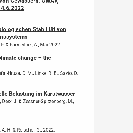
g von Gewässern: ÖWAV,
 14.6.2022
ologischen Stabilität von
ionssystems
. F. & Farnleitner, A., Mai 2022.
climate change – the
fal-Hruza, C. M., Linke, R. B., Savio, D.
elle Belastung im Karstwasser
 P., Derx, J. & Zessner-Spitzenberg, M.,
, A. H. & Reischer, G., 2022.