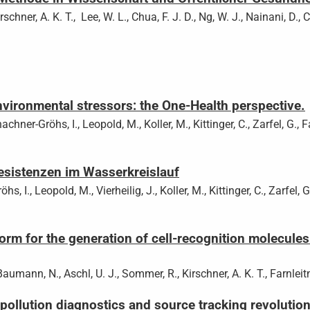
rschner, A. K. T., Lee, W. L., Chua, F. J. D., Ng, W. J., Nainani, D.
nvironmental stressors: the One-Health perspective.
hachner-Gröhs, I., Leopold, M., Koller, M., Kittinger, C., Zarfel, G., F
esistenzen im Wasserkreislauf
 I., Leopold, M., Vierheilig, J., Koller, M., Kittinger, C., Zarfel, G.
rm for the generation of cell-recognition molecules 
Baumann, N., Aschl, U. J., Sommer, R., Kirschner, A. K. T., Farnleit
 pollution diagnostics and source tracking revolution