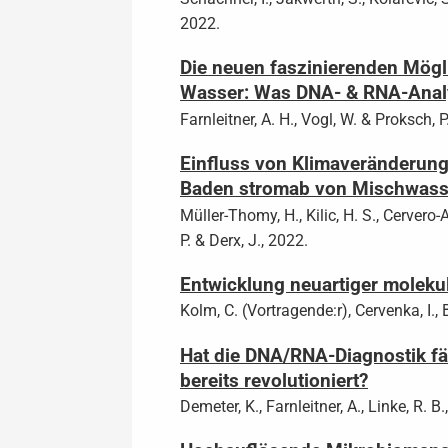
2022.
Die neuen faszinierenden Mögl
Wasser: Was DNA- & RNA-Analyti
Farnleitner, A. H., Vogl, W. & Proksch, P
Einfluss von Klimaveränderung
Baden stromab von Mischwass
Müller-Thomy, H., Kilic, H. S., Cervero-
P. & Derx, J., 2022.
Entwicklung neuartiger molekul
Kolm, C. (Vortragende:r), Cervenka, I., 
Hat die DNA/RNA-Diagnostik fä
bereits revolutioniert?
Demeter, K., Farnleitner, A., Linke, R. B