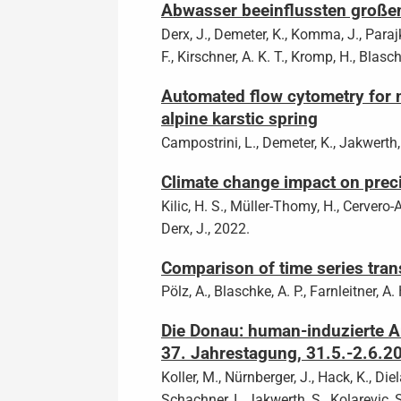
Abwasser beeinflussten großen
Derx, J., Demeter, K., Komma, J., Parajk
F., Kirschner, A. K. T., Kromp, H., Blasch
Automated flow cytometry for n
alpine karstic spring
Campostrini, L., Demeter, K., Jakwerth, S
Climate change impact on preci
Kilic, H. S., Müller-Thomy, H., Cervero-A
Derx, J., 2022.
Comparison of time series tran
Pölz, A., Blaschke, A. P., Farnleitner, A.
Die Donau: human-induzierte A
37. Jahrestagung, 31.5.-2.6.20
Koller, M., Nürnberger, J., Hack, K., Diel
Schachner, I., Jakwerth, S., Kolarevic, S.