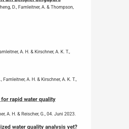
, Cheng, D., Farnleitner, A. & Thompson,
arnleitner, A. H. & Kirschner, A. K. T.,
, Farnleitner, A. H. & Kirschner, A. K. T.,
for rapid water quality
ner, A. H. & Reischer, G., 04. Juni 2023.
ized water quality analysis yet?