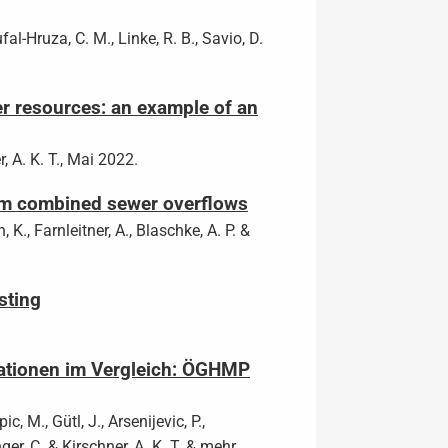
fal-Hruza, C. M., Linke, R. B., Savio, D.
er resources: an example of an
r, A. K. T., Mai 2022.
rom combined sewer overflows
 K., Farnleitner, A., Blaschke, A. P. &
sting
lationen im Vergleich: ÖGHMP
c, M., Gütl, J., Arsenijevic, P.,
nger, C. & Kirschner, A. K. T. & mehr,