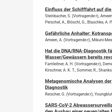
Einfluss der Schifffahrt auf di
Steinbacher, S. (Vortragende:r), Ameen, A
Perschel, A., Blöschl, G., Blaschke, A. P.
Gefährliche Anhalter: Kotransp
Ameen, A. (Vortragende:r), Mikuni-Meste
Hat die DNA/RNA-Diagnostik fä
Wasser/Gewässern bereits revo
Farnleitner, A. H. (Vortragende:r), Demete
Kirschner, A. K. T., Sommer, R., Shanks
Metagenomische Analysen der D
Diagnostik
Reischer, G. (Vortragende:r), Youngblut, 
SARS-CoV-2 Abwassersurveillan
den Ausbau einer neuen/alten 