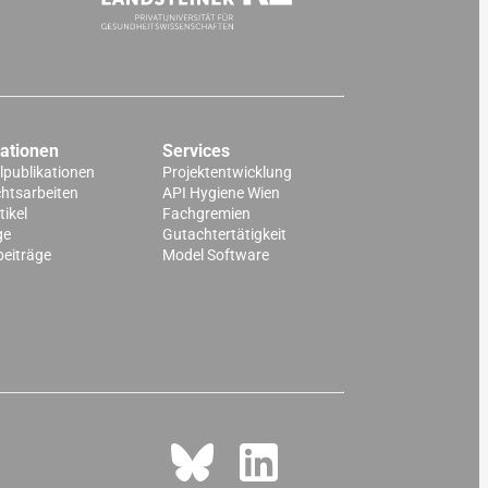
kationen
Services
lpublikationen
Projektentwicklung
chtsarbeiten
API Hygiene Wien
ikel
Fachgremien
ge
Gutachtertätigkeit
beiträge
Model Software