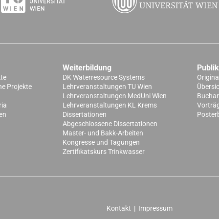
Weiterbildung
Publi
kte
DK Waterresource Systems
Origina
e Projekte
Lehrveranstaltungen TU Wien
Übersi
Lehrveranstaltungen MedUni Wien
Buchart
ria
Lehrveranstaltungen KL Krems
Vorträ
en
Dissertationen
Poster
Abgeschlossene Dissertationen
Master- und Bakk-Arbeiten
Kongresse und Tagungen
Zertifikatskurs Trinkwasser
Kontakt
|
Impressum