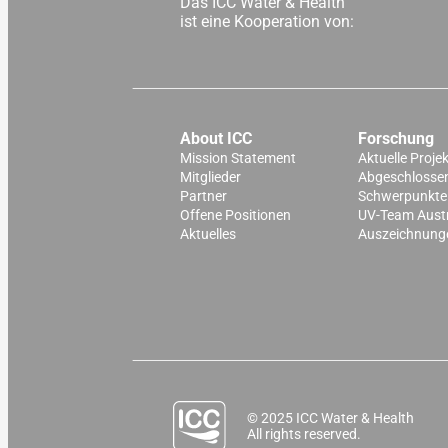
Das ICC Water & Health
ist eine Kooperation von:
About ICC
Forschung
Mission Statement
Aktuelle Proje
Mitglieder
Abgeschlossen
Partner
Schwerpunkte
Offene Positionen
UV-Team Aust
Aktuelles
Auszeichnung
© 2025 ICC Water & Health
All rights reserved.