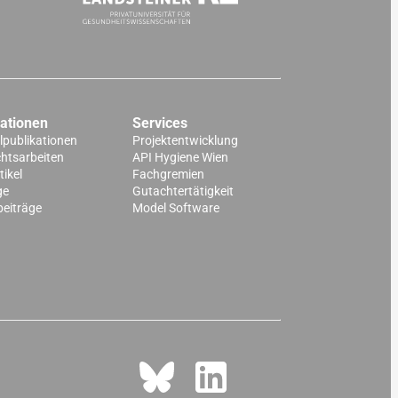
kationen
Services
lpublikationen
Projektentwicklung
chtsarbeiten
API Hygiene Wien
ikel
Fachgremien
ge
Gutachtertätigkeit
beiträge
Model Software