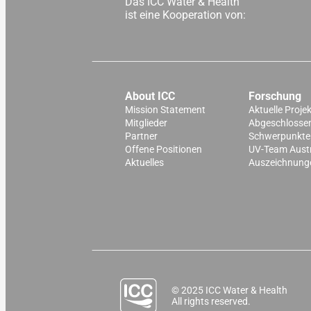
Das ICC Water & Health
ist eine Kooperation von:
About ICC
Forschung
Mission Statement
Aktuelle Proje
Mitglieder
Abgeschlossen
Partner
Schwerpunkte
Offene Positionen
UV-Team Aust
Aktuelles
Auszeichnung
© 2025 ICC Water & Health
All rights reserved.