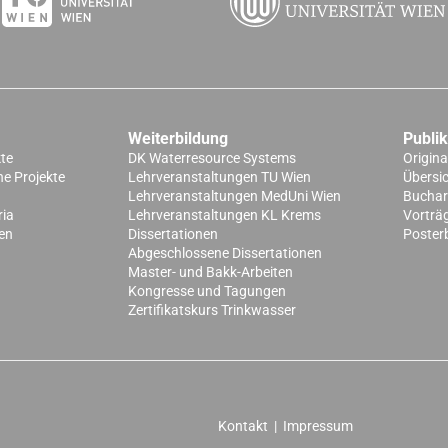
Weiterbildung
Publi
kte
DK Waterresource Systems
Origina
e Projekte
Lehrveranstaltungen TU Wien
Übersi
Lehrveranstaltungen MedUni Wien
Buchart
ria
Lehrveranstaltungen KL Krems
Vorträ
en
Dissertationen
Poster
Abgeschlossene Dissertationen
Master- und Bakk-Arbeiten
Kongresse und Tagungen
Zertifikatskurs Trinkwasser
Kontakt
|
Impressum