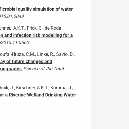
crobial quality simulation of water
2015.01.0048
chner, A.K.T., Frick, C., de Roda
 and infection risk modelling for a
eq2015.11.0560
oufal-Hruza, C.M., Linke, R., Savio, D.,
lay of future changes and
king water.
Science of the Total
chnik, J., Kirschner, A.K.T., Komma, J.,
r a Riverine Wetland Drinking Water