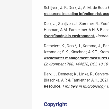
Schijven, J. F., Derx, J., A. M. de Roda
resources including infection risk a
Derx, J., Schijven, J., Sommer, R., Zouf
Husman, A.M. Farnleitner, A.H. & Blasc
river/floodplain environment.
Journal
Demeter*, K., Derx*, J., Komma, J., Para
Ixenmaier, S.K., Kirschner, A.K.T., Kromp
wastewater management measures on t
Environment 768: 144278, DOI: 10.101
Derx, J., Demeter, K., Linke, R., Cervero
Blaschke, A.P. & Farnleitner, A.H., 202
Resource.
Frontiers in Microbiology 
Copyright