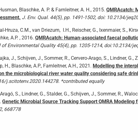
 Husman, Blaschke, A. P. & Farnleitner, A. H., 2015.
QMRAcatch: Mi
ssessment.
J. Env. Qual. 44(5), pp. 1491-1502, doi: 10.2134/jeq
al-Hruza, C.M., van Driezum, I.H., Reischer, G., Ixenmaier, S., Kirs
hke, A.P. , 2016.
QMRAcatch: Human-associated faecal pollution
 of Environmental Quality 45(4), pp. 1205-1214, doi:10.2134/j
jka, J., Schijven, J., Sommer, R., Cervero-Arago, S., Lindner, G., Z
, H., Blaschke, A.P., Farnleitner, A.H., 2021.
Modelling the interp
he microbiological river water quality considering safe drin
6/j.scitotenv.2020.144278. *contributed equally
-Aragó, S., Lindner, G., Stalder, G., Schijven, J., Sommer, R., Walo
1.
Genetic Microbial Source Tracking Support QMRA Modeling fo
12, 668778