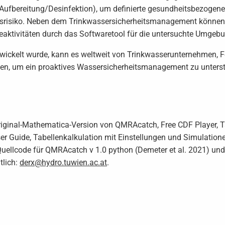
 Aufbereitung/Desinfektion), um definierte gesundheitsbezogene 
nsrisiko. Neben dem Trinkwassersicherheitsmanagement können 
ktivitäten durch das Softwaretool für die untersuchte Umgebu
ickelt wurde, kann es weltweit von Trinkwasserunternehmen, F
den, um ein proaktives Wassersicherheitsmanagement zu unterst
riginal-Mathematica-Version von QMRAcatch, Free CDF Player, Ta
r Guide, Tabellenkalkulation mit Einstellungen und Simulationen
 Quellcode für QMRAcatch v 1.0 python (Demeter et al. 2021) u
tlich:
derx@hydro.tuwien.ac.at
.