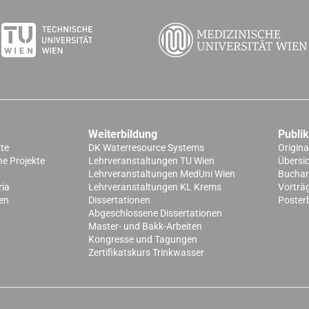
Weiterbildung
Publi
kte
DK Waterresource Systems
Origina
e Projekte
Lehrveranstaltungen TU Wien
Übersi
Lehrveranstaltungen MedUni Wien
Buchart
ria
Lehrveranstaltungen KL Krems
Vorträ
en
Dissertationen
Poster
Abgeschlossene Dissertationen
Master- und Bakk-Arbeiten
Kongresse und Tagungen
Zertifikatskurs Trinkwasser