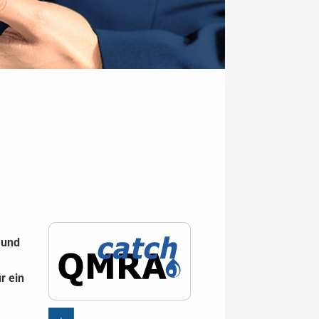
 und
r ein