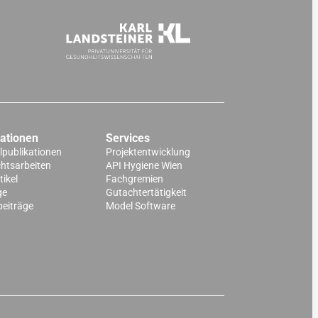
kationen
Services
lpublikationen
Projektentwicklung
chtsarbeiten
API Hygiene Wien
ikel
Fachgremien
ge
Gutachtertätigkeit
beiträge
Model Software