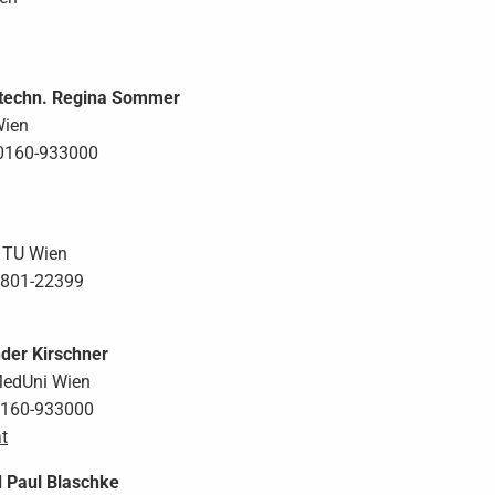
at. techn. Regina Sommer
Wien
40160-933000
 - TU Wien
8801-22399
nder Kirschner
 MedUni Wien
40160-933000
t
ed Paul Blaschke