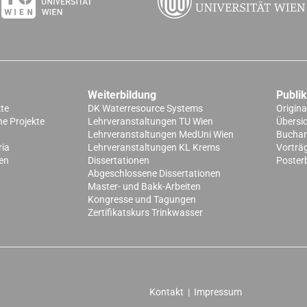
Weiterbildung
Publi
kte
DK Waterresource Systems
Origina
e Projekte
Lehrveranstaltungen TU Wien
Übersi
Lehrveranstaltungen MedUni Wien
Buchart
ria
Lehrveranstaltungen KL Krems
Vorträ
en
Dissertationen
Poster
Abgeschlossene Dissertationen
Master- und Bakk-Arbeiten
Kongresse und Tagungen
Zertifikatskurs Trinkwasser
Kontakt
|
Impressum