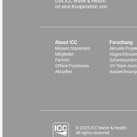
Das ICC Water & Health
ist eine Kooperation von:
About ICC
Forschung
Mission Statement
Aktuelle Proje
Mitglieder
Abgeschlossen
Partner
Schwerpunkte
Offene Positionen
UV-Team Aust
Aktuelles
Auszeichnung
© 2025 ICC Water & Health
All rights reserved.