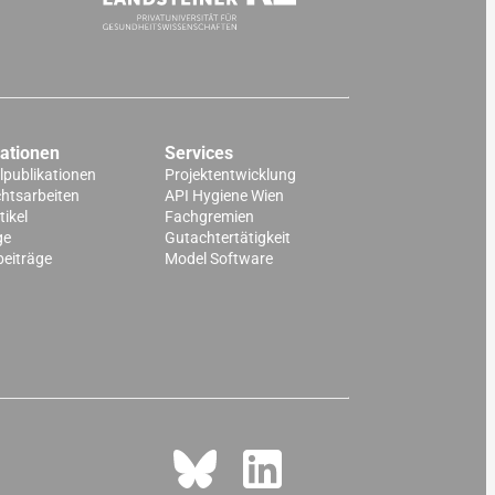
kationen
Services
lpublikationen
Projektentwicklung
chtsarbeiten
API Hygiene Wien
ikel
Fachgremien
ge
Gutachtertätigkeit
beiträge
Model Software