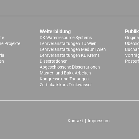
Weiterbildung
Publi
kte
DK Waterresource Systems
Origina
e Projekte
Lehrveranstaltungen TU Wien
Übersi
Lehrveranstaltungen MedUni Wien
Buchart
ria
Lehrveranstaltungen KL Krems
Vorträ
en
Dissertationen
Poster
Abgeschlossene Dissertationen
Master- und Bakk-Arbeiten
Kongresse und Tagungen
Zertifikatskurs Trinkwasser
Kontakt
|
Impressum