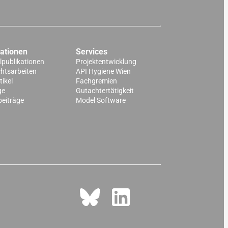
kationen
Services
lpublikationen
Projektentwicklung
chtsarbeiten
API Hygiene Wien
ikel
Fachgremien
ge
Gutachtertätigkeit
beiträge
Model Software