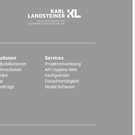
kationen
Services
lpublikationen
Projektentwicklung
chtsarbeiten
API Hygiene Wien
ikel
Fachgremien
ge
Gutachtertätigkeit
beiträge
Model Software