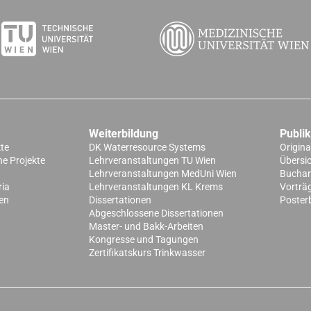
Weiterbildung
Publi
kte
DK Waterresource Systems
Origina
e Projekte
Lehrveranstaltungen TU Wien
Übersi
Lehrveranstaltungen MedUni Wien
Buchart
ria
Lehrveranstaltungen KL Krems
Vorträ
en
Dissertationen
Poster
Abgeschlossene Dissertationen
Master- und Bakk-Arbeiten
Kongresse und Tagungen
Zertifikatskurs Trinkwasser