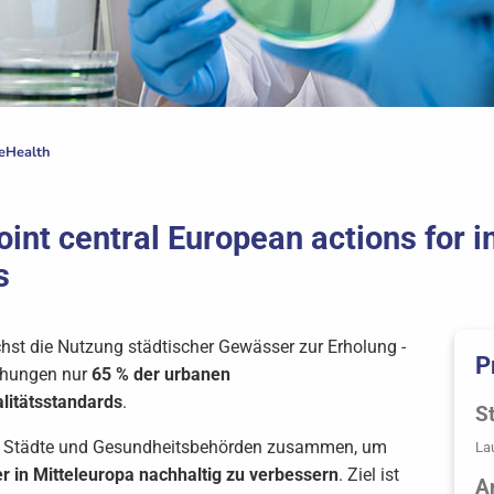
eHealth
int central European actions for i
s
st die Nutzung städtischer Gewässer zur Erholung -
P
uchungen nur
65 % der urbanen
litätsstandards
.
St
t, Städte und Gesundheitsbehörden zusammen, um
La
r in Mitteleuropa nachhaltig zu verbessern
. Ziel ist
A