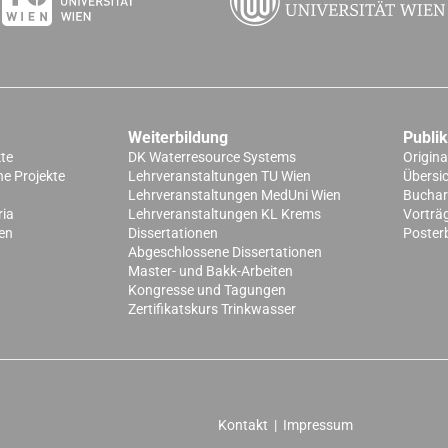
Weiterbildung
Publi
kte
DK Waterresource Systems
Origina
e Projekte
Lehrveranstaltungen TU Wien
Übersi
Lehrveranstaltungen MedUni Wien
Buchart
ria
Lehrveranstaltungen KL Krems
Vorträ
en
Dissertationen
Poster
Abgeschlossene Dissertationen
Master- und Bakk-Arbeiten
Kongresse und Tagungen
Zertifikatskurs Trinkwasser
Kontakt
|
Impressum