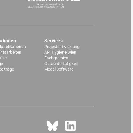
kationen
Services
lpublikationen
Projektentwicklung
chtsarbeiten
API Hygiene Wien
ikel
Fachgremien
ge
Gutachtertätigkeit
beiträge
Model Software