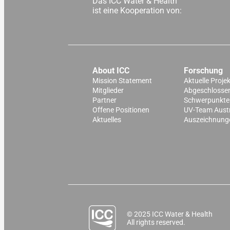
Das ICC Water & Health
ist eine Kooperation von:
About ICC
Forschung
Mission Statement
Aktuelle Proje
Mitglieder
Abgeschlossen
Partner
Schwerpunkte
Offene Positionen
UV-Team Aust
Aktuelles
Auszeichnung
© 2025 ICC Water & Health
All rights reserved.