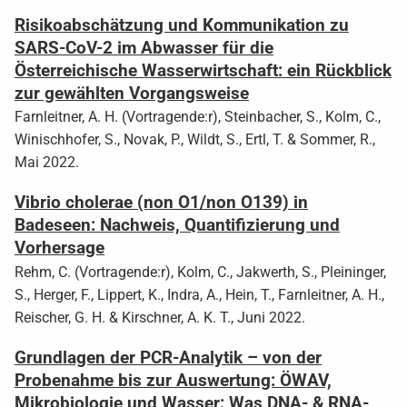
Risikoabschätzung und Kommunikation zu
SARS-CoV-2 im Abwasser für die
Österreichische Wasserwirtschaft: ein Rückblick
zur gewählten Vorgangsweise
Farnleitner, A. H. (Vortragende:r), Steinbacher, S., Kolm, C.,
Winischhofer, S., Novak, P., Wildt, S., Ertl, T. & Sommer, R.,
Mai 2022.
Vibrio cholerae (non O1/non O139) in
Badeseen: Nachweis, Quantifizierung und
Vorhersage
Rehm, C. (Vortragende:r), Kolm, C., Jakwerth, S., Pleininger,
S., Herger, F., Lippert, K., Indra, A., Hein, T., Farnleitner, A. H.,
Reischer, G. H. & Kirschner, A. K. T., Juni 2022.
Grundlagen der PCR-Analytik – von der
Probenahme bis zur Auswertung: ÖWAV,
Mikrobiologie und Wasser: Was DNA- & RNA-