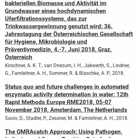
bakteriellen Biomasse und Aktivität im
Grundwasser eines hochdynamischen
Uferfiltrationssystems, das zur
Trinkwassergewinnung genutzt wird: 36.
Jahrestagung der Österreichischen Gesellschaft
für Hygiene, Mikrobiologie und
Präventivmedizin, 4.-7. Juni 2018, Graz,
Österreich
Kirschner, A. K. T., van Driezum, I. H., Jakwerth, S., Lindner,
G., Farnleitner, A. H., Sommer, R. & Blaschke, A. P., 2018.
Status quo and future challenges in automated
enzymatic activity determination in water: 12th
Rapid Methods Europe RME2018, 05-07
November 2018, Amsterdam, The Netherlands
Savio, D., Stadler, P., Zessner, M. & Farnleitner, A. H., 2018.
The QMRAcatch Approach: Using Pathogen,