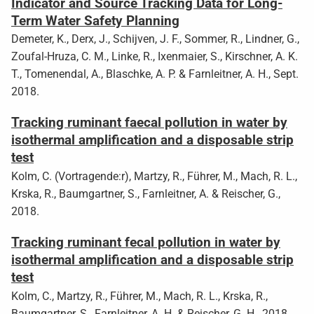
Indicator and Source Tracking Data for Long-
Term Water Safety Planning
Demeter, K., Derx, J., Schijven, J. F., Sommer, R., Lindner, G.,
Zoufal-Hruza, C. M., Linke, R., Ixenmaier, S., Kirschner, A. K.
T., Tomenendal, A., Blaschke, A. P. & Farnleitner, A. H., Sept.
2018.
Tracking ruminant faecal pollution in water by
isothermal amplification and a disposable strip
test
Kolm, C. (Vortragende:r), Martzy, R., Führer, M., Mach, R. L.,
Krska, R., Baumgartner, S., Farnleitner, A. & Reischer, G.,
2018.
Tracking ruminant fecal pollution in water by
isothermal amplification and a disposable strip
test
Kolm, C., Martzy, R., Führer, M., Mach, R. L., Krska, R.,
Baumgartner, S., Farnleitner, A. H. & Reischer, G. H., 2018.