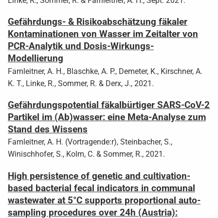
Linke, R., Sommer, R. & Farnleitner, A. H., Sept. 2021.
Gefährdungs- & Risikoabschätzung fäkaler
Kontaminationen von Wasser im Zeitalter von
PCR-Analytik und Dosis-Wirkungs-
Modellierung
Farnleitner, A. H., Blaschke, A. P., Demeter, K., Kirschner, A.
K. T., Linke, R., Sommer, R. & Derx, J., 2021.
Gefährdungspotential fäkalbürtiger SARS-CoV-2
Partikel im (Ab)wasser: eine Meta-Analyse zum
Stand des Wissens
Farnleitner, A. H. (Vortragende:r), Steinbacher, S.,
Winischhofer, S., Kolm, C. & Sommer, R., 2021.
High persistence of genetic and cultivation-
based bacterial fecal indicators in communal
wastewater at 5°C supports proportional auto-
sampling procedures over 24h (Austria):