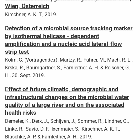
Wien, Österreich
Kirschner, A. K. T., 2019.
Detection of a microbial source tracking marker
by isothermal helicase - dependent
amplification and a nucleic acid lateral-flow
strip test
Kolm, C. (Vortragende:r), Martzy, R., Führer, M., Mach, R. L.,
Krska, R., Baumgartner, S., Farnleitner, A. H. & Reischer, G.
H., 30. Sept. 2019.
Effect of future climatic, demographic and
infrastructural changes on the microbial water
quality of a large river and on the associated
health risks
Demeter, K., Derx, J., Schijven, J., Sommer, R., Lindner, G.,
Linke, R., Savio, D. F., Ixenmaier, S., Kirschner, A. K. T.,
Blaschke, A. P. & Farnleitner, A. H., 2019.