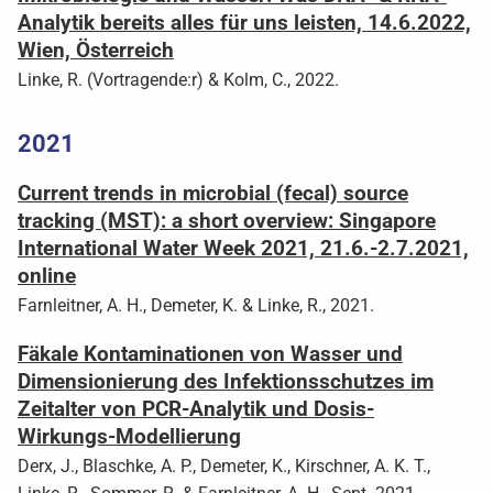
Analytik bereits alles für uns leisten, 14.6.2022,
Wien, Österreich
Linke, R. (Vortragende:r) & Kolm, C., 2022.
2021
Current trends in microbial (fecal) source
tracking (MST): a short overview: Singapore
International Water Week 2021, 21.6.-2.7.2021,
online
Farnleitner, A. H., Demeter, K. & Linke, R., 2021.
Fäkale Kontaminationen von Wasser und
Dimensionierung des Infektionsschutzes im
Zeitalter von PCR-Analytik und Dosis-
Wirkungs-Modellierung
Derx, J., Blaschke, A. P., Demeter, K., Kirschner, A. K. T.,