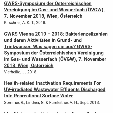
GWRS-Symposium der Österreichischen
Vereinigung im Gas- und Wasserfach (ÖVGW),
7. November 2018, Wien, Österreich
Kirschner, A. K. T., 2018.
GWRS Vienna 2010 – 2018: Bakterienzellzahlen
und deren Aktivitäten in Grund- und
Trinkwasser. Was sagen sie aus? GWRS-
Symposium der Österreichischen Vereinigung
im Gas- und Wasserfach (ÖVGW), 7. November
2018, Wien, Österreich
Vierheilig, J., 2018.
Health-related Inactivation Requirements For
UV-irradiated Wastewater Effluents Discharged
Into Recreational Surface Water
Sommer, R., Lindner, G. & Farnleitner, A. H., Sept. 2018.