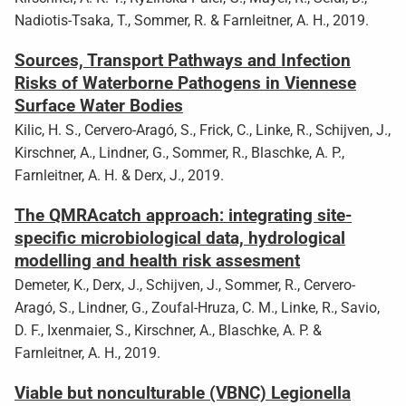
Nadiotis-Tsaka, T., Sommer, R. & Farnleitner, A. H., 2019.
Sources, Transport Pathways and Infection
Risks of Waterborne Pathogens in Viennese
Surface Water Bodies
Kilic, H. S., Cervero-Aragó, S., Frick, C., Linke, R., Schijven, J.,
Kirschner, A., Lindner, G., Sommer, R., Blaschke, A. P.,
Farnleitner, A. H. & Derx, J., 2019.
The QMRAcatch approach: integrating site-
specific microbiological data, hydrological
modelling and health risk assesment
Demeter, K., Derx, J., Schijven, J., Sommer, R., Cervero-
Aragó, S., Lindner, G., Zoufal-Hruza, C. M., Linke, R., Savio,
D. F., Ixenmaier, S., Kirschner, A., Blaschke, A. P. &
Farnleitner, A. H., 2019.
Viable but nonculturable (VBNC) Legionella