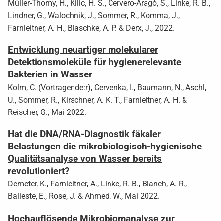
Müller-Thomy, H., Kilic, H. S., Cervero-Aragó, S., Linke, R. B.,
Lindner, G., Walochnik, J., Sommer, R., Komma, J.,
Farnleitner, A. H., Blaschke, A. P. & Derx, J., 2022.
Entwicklung neuartiger molekularer
Detektionsmoleküle für hygienerelevante
Bakterien in Wasser
Kolm, C. (Vortragende:r), Cervenka, I., Baumann, N., Aschl,
U., Sommer, R., Kirschner, A. K. T., Farnleitner, A. H. &
Reischer, G., Mai 2022.
Hat die DNA/RNA-Diagnostik fäkaler
Belastungen die mikrobiologisch-hygienische
Qualitätsanalyse von Wasser bereits
revolutioniert?
Demeter, K., Farnleitner, A., Linke, R. B., Blanch, A. R.,
Balleste, E., Rose, J. & Ahmed, W., Mai 2022.
Hochauflösende Mikrobiomanalyse zur