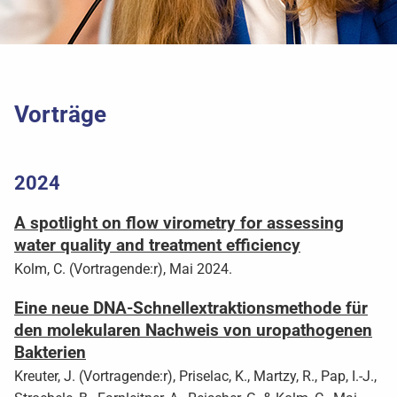
Vorträge
2024
A spotlight on flow virometry for assessing
water quality and treatment efficiency
Kolm, C. (Vortragende:r), Mai 2024.
Eine neue DNA-Schnellextraktionsmethode für
den molekularen Nachweis von uropathogenen
Bakterien
Kreuter, J. (Vortragende:r), Priselac, K., Martzy, R., Pap, I.-J.,