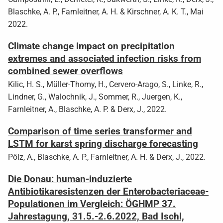
Blaschke, A. P., Farnleitner, A. H. & Kirschner, A. K. T., Mai
2022.
Climate change impact on precipitation
extremes and associated infection risks from
combined sewer overflows
Kilic, H. S., Müller-Thomy, H., Cervero-Arago, S., Linke, R.,
Lindner, G., Walochnik, J., Sommer, R., Juergen, K.,
Farnleitner, A., Blaschke, A. P. & Derx, J., 2022.
Comparison of time series transformer and
LSTM for karst spring discharge forecasting
Pölz, A., Blaschke, A. P., Farnleitner, A. H. & Derx, J., 2022.
Die Donau: human-induzierte
Antibiotikaresistenzen der Enterobacteriaceae-
Populationen im Vergleich: ÖGHMP 37.
Jahrestagung, 31.5.-2.6.2022, Bad Ischl,