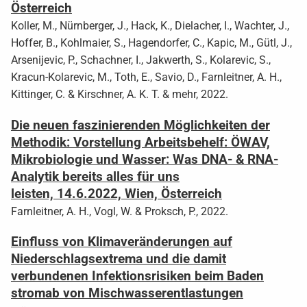
Österreich
Koller, M., Nürnberger, J., Hack, K., Dielacher, I., Wachter, J.,
Hoffer, B., Kohlmaier, S., Hagendorfer, C., Kapic, M., Gütl, J.,
Arsenijevic, P., Schachner, I., Jakwerth, S., Kolarevic, S.,
Kracun-Kolarevic, M., Toth, E., Savio, D., Farnleitner, A. H.,
Kittinger, C. & Kirschner, A. K. T. & mehr, 2022.
Die neuen faszinierenden Möglichkeiten der
Methodik: Vorstellung Arbeitsbehelf: ÖWAV,
Mikrobiologie und Wasser: Was DNA- & RNA-
Analytik bereits alles für uns
leisten, 14.6.2022, Wien, Österreich
Farnleitner, A. H., Vogl, W. & Proksch, P., 2022.
Einfluss von Klimaveränderungen auf
Niederschlagsextrema und die damit
verbundenen Infektionsrisiken beim Baden
stromab von Mischwasserentlastungen