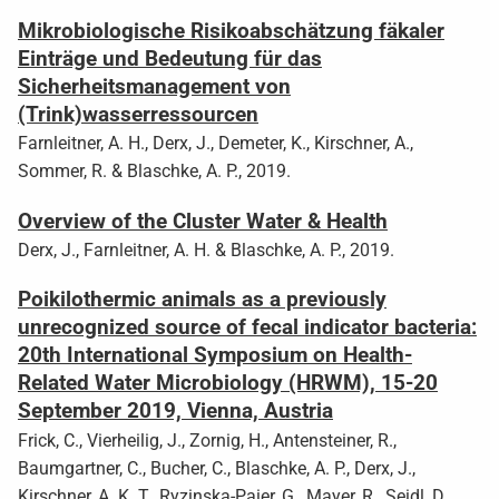
Mikrobiologische Risikoabschätzung fäkaler
Einträge und Bedeutung für das
Sicherheitsmanagement von
(Trink)wasserressourcen
Farnleitner, A. H., Derx, J., Demeter, K., Kirschner, A.,
Sommer, R. & Blaschke, A. P., 2019.
Overview of the Cluster Water & Health
Derx, J., Farnleitner, A. H. & Blaschke, A. P., 2019.
Poikilothermic animals as a previously
unrecognized source of fecal indicator bacteria:
20th International Symposium on Health-
Related Water Microbiology (HRWM), 15-20
September 2019, Vienna, Austria
Frick, C., Vierheilig, J., Zornig, H., Antensteiner, R.,
Baumgartner, C., Bucher, C., Blaschke, A. P., Derx, J.,
Kirschner, A. K. T., Ryzinska-Paier, G., Mayer, R., Seidl, D.,