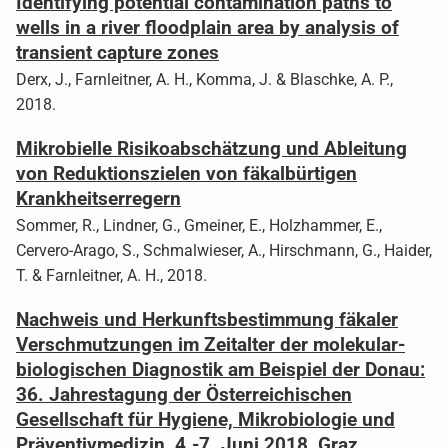
Identifying potential contamination paths to
wells in a river floodplain area by analysis of
transient capture zones
Derx, J., Farnleitner, A. H., Komma, J. & Blaschke, A. P.,
2018.
Mikrobielle Risikoabschätzung und Ableitung
von Reduktionszielen von fäkalbürtigen
Krankheitserregern
Sommer, R., Lindner, G., Gmeiner, E., Holzhammer, E.,
Cervero-Arago, S., Schmalwieser, A., Hirschmann, G., Haider,
T. & Farnleitner, A. H., 2018.
Nachweis und Herkunftsbestimmung fäkaler
Verschmutzungen im Zeitalter der molekular-
biologischen Diagnostik am Beispiel der Donau:
36. Jahrestagung der Österreichischen
Gesellschaft für Hygiene, Mikrobiologie und
Präventivmedizin, 4.-7. Juni 2018, Graz,