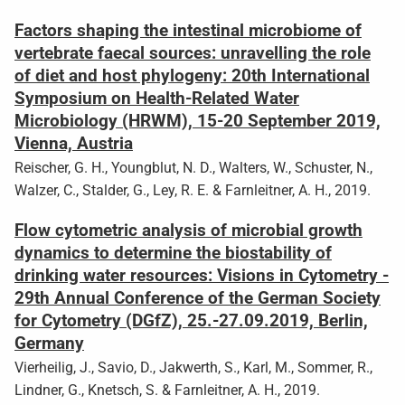
Factors shaping the intestinal microbiome of
vertebrate faecal sources: unravelling the role
of diet and host phylogeny: 20th International
Symposium on Health-Related Water
Microbiology (HRWM), 15-20 September 2019,
Vienna, Austria
Reischer, G. H., Youngblut, N. D., Walters, W., Schuster, N.,
Walzer, C., Stalder, G., Ley, R. E. & Farnleitner, A. H., 2019.
Flow cytometric analysis of microbial growth
dynamics to determine the biostability of
drinking water resources: Visions in Cytometry -
29th Annual Conference of the German Society
for Cytometry (DGfZ), 25.-27.09.2019, Berlin,
Germany
Vierheilig, J., Savio, D., Jakwerth, S., Karl, M., Sommer, R.,
Lindner, G., Knetsch, S. & Farnleitner, A. H., 2019.