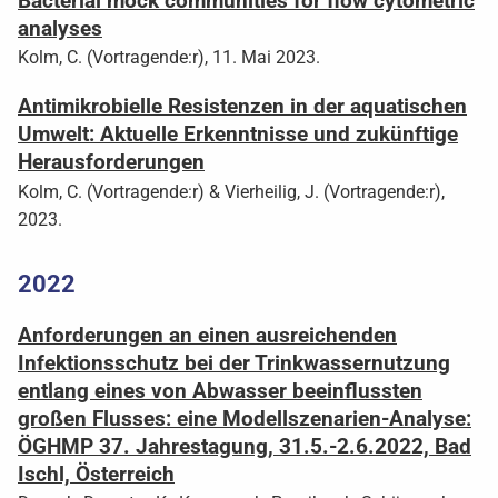
Bacterial mock communities for flow cytometric
analyses
Kolm, C. (Vortragende:r), 11. Mai 2023.
Antimikrobielle Resistenzen in der aquatischen
Umwelt: Aktuelle Erkenntnisse und zukünftige
Herausforderungen
Kolm, C. (Vortragende:r) & Vierheilig, J. (Vortragende:r),
2023.
2022
Anforderungen an einen ausreichenden
Infektionsschutz bei der Trinkwassernutzung
entlang eines von Abwasser beeinflussten
großen Flusses: eine Modellszenarien-Analyse:
ÖGHMP 37. Jahrestagung, 31.5.-2.6.2022, Bad
Ischl, Österreich