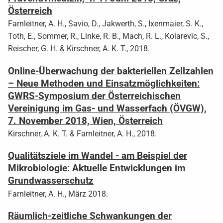
Österreich
Farnleitner, A. H., Savio, D., Jakwerth, S., Ixenmaier, S. K.,
Toth, E., Sommer, R., Linke, R. B., Mach, R. L., Kolarevic, S.,
Reischer, G. H. & Kirschner, A. K. T., 2018.
Online-Überwachung der bakteriellen Zellzahlen
– Neue Methoden und Einsatzmöglichkeiten:
GWRS-Symposium der Österreichischen
Vereinigung im Gas- und Wasserfach (ÖVGW),
7. November 2018, Wien, Österreich
Kirschner, A. K. T. & Farnleitner, A. H., 2018.
Qualitätsziele im Wandel - am Beispiel der
Mikrobiologie: Aktuelle Entwicklungen im
Grundwasserschutz
Farnleitner, A. H., März 2018.
Räumlich-zeitliche Schwankungen der