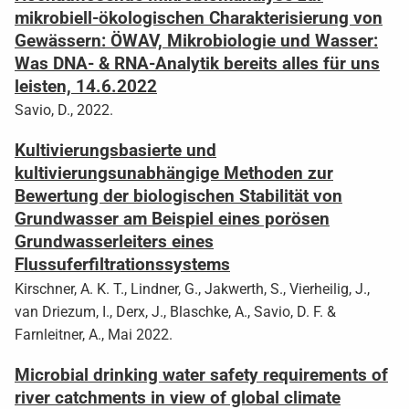
mikrobiell-ökologischen Charakterisierung von
Gewässern: ÖWAV, Mikrobiologie und Wasser:
Was DNA- & RNA-Analytik bereits alles für uns
leisten, 14.6.2022
Savio, D., 2022.
Kultivierungsbasierte und
kultivierungsunabhängige Methoden zur
Bewertung der biologischen Stabilität von
Grundwasser am Beispiel eines porösen
Grundwasserleiters eines
Flussuferfiltrationssystems
Kirschner, A. K. T., Lindner, G., Jakwerth, S., Vierheilig, J.,
van Driezum, I., Derx, J., Blaschke, A., Savio, D. F. &
Farnleitner, A., Mai 2022.
Microbial drinking water safety requirements of
river catchments in view of global climate