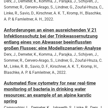
Derx, J., Demeter, K., Komma, J., Parajka, J., Schijven, J.,
Sommer, R., Cervero-Arago, S., Lindner, G., Zoufal-Hruza, C.,
Linke, R., Savio, D., Kirschner, A. K. T., Kromp, H., Blaschke,
A. P. & Farnleitner, A. H., 2022.
Anforderungen an einen ausreichenden V 21
Infektionsschutz bei der Trinkwassernutzung
entlang eines von Abwasser beeinflussten
großen Flusses: eine Modellszenarien-Analyse
Derx, J., Demeter, K., Komma, J., Parajka, J., Schijven, J.,
Sommer, R., Cervero-Arago, S., Lindner, G., Zoufal-Hruza, C.
M., Linke, R. B., Savio, D. F., Kirschner, A. K. T., Kromp, H.,
Blaschke, A. P. & Farnleitner, A., 2022.
Automated flow cytometry for near real-time
monitoring of bacteria in drinking water
resources: an example of an alpine karstic
spring
Campostrini, L., Demeter, K., Jakwerth, S., Linke, R., Derx, J.,