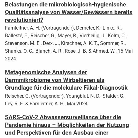
Belastungen die mikrobiologisch-hygienische
Qualitätsanalyse von Wasser/Gewässern bereits
revolutioniert?
Farnleitner, A. H. (Vortragende:r), Demeter, K., Linke, R.,
Ballesté, E., Reischer, G., Mayer, R., Vierheilig, J., Kolm, C.,
Stevenson, M. E., Derx, J., Kirschner, A. K. T., Sommer, R.,
Shanks, O. C., Blanch, A. R., Rose, J. B. & Ahmed, W., 15 Mai
2024.
Metagenomische Analysen der
Darmmikrobiome von Wirbeltieren als
Grundlage für die molekulare Fäkal-Diagnostik
Reischer, G. (Vortragende:r), Youngblut, N. D., Stalder, G.,
Ley, R. E. & Farnleitner, A. H., Mai 2024.
SARS-CoV-2 Abwassersurveillance über die
Pandemie hinaus – Möglichkeiten der Nutzung
und Perspektiven für den Ausbau einer