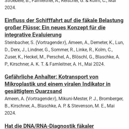
Stroebele, B., Farnleitner, A., Reischer, G. & Kolm, C., Mai
2024.
Einfluss der Schifffahrt auf die fäkale Belastung
großer Flüsse: Ein neues Konzept für die
integrative Evaluierung
Steinbacher, S. (Vortragende:r), Ameen, A., Demeter, K., Lun,
D., Derx, J., Lindner, G., Sommer, R., Linke, R., Kolm, C.,
Zuser, K., Heckel, M., Perschel, A., Blöschl, G., Blaschke, A.
P., Kirschner, A. K. T. & Farnleitner, A. H., Mai 2024.
Gefährliche Anhalter: Kotransport von
Mikroplastik und einem viralen Indikator in
gesättigtem Quarzsand
Ameen, A. (Vortragende:r), Mikuni-Mester, P. J., Bromberger,
B., Kirschner, A., Blaschke, A. P. & Stevenson, M. E., Mai
2024.
Hat die DNA/RNA-Diagnostik fäkaler