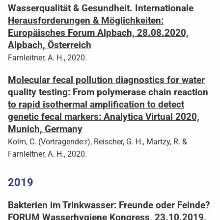
Wasserqualität & Gesundheit. Internationale
Herausforderungen & Möglichkeiten:
Europäisches Forum Alpbach, 28.08.2020,
Alpbach, Österreich
Farnleitner, A. H., 2020.
Molecular fecal pollution diagnostics for water
quality testing: From polymerase chain reaction
to rapid isothermal amplification to detect
genetic fecal markers: Analytica Virtual 2020,
Munich, Germany
Kolm, C. (Vortragende:r), Reischer, G. H., Martzy, R. &
Farnleitner, A. H., 2020.
2019
Bakterien im Trinkwasser: Freunde oder Feinde?
FORUM Wasserhygiene Kongress, 23.10.2019,