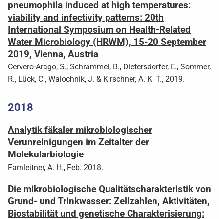
pneumophila induced at high temperatures:
viability and infectivity patterns: 20th
International Symposium on Health-Related
Water Microbiology (HRWM), 15-20 September
2019, Vienna, Austria
Cervero-Arago, S., Schrammel, B., Dietersdorfer, E., Sommer,
R., Lück, C., Walochnik, J. & Kirschner, A. K. T., 2019.
2018
Analytik fäkaler mikrobiologischer
Verunreinigungen im Zeitalter der
Molekularbiologie
Farnleitner, A. H., Feb. 2018.
Die mikrobiologische Qualitätscharakteristik von
Grund- und Trinkwasser: Zellzahlen, Aktivitäten,
Biostabilität und genetische Charakterisierung: