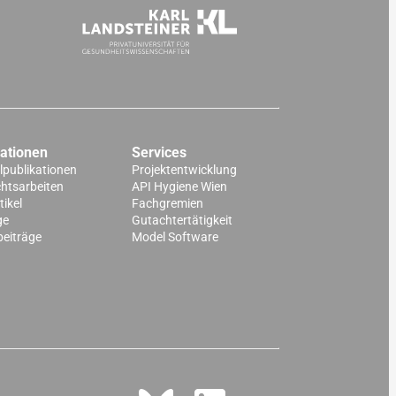
kationen
Services
lpublikationen
Projektentwicklung
chtsarbeiten
API Hygiene Wien
ikel
Fachgremien
ge
Gutachtertätigkeit
beiträge
Model Software