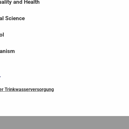
ality and Health
al Science
ol
ganism
r
 der Trinkwasserversorgung