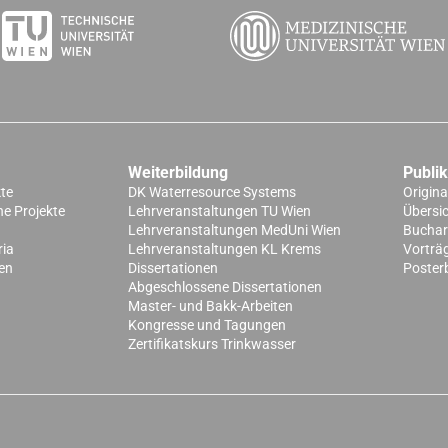
Weiterbildung
Publi
kte
DK Waterresource Systems
Origina
e Projekte
Lehrveranstaltungen TU Wien
Übersi
Lehrveranstaltungen MedUni Wien
Buchart
ria
Lehrveranstaltungen KL Krems
Vorträ
en
Dissertationen
Poster
Abgeschlossene Dissertationen
Master- und Bakk-Arbeiten
Kongresse und Tagungen
Zertifikatskurs Trinkwasser