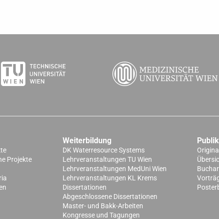
Weiterbildung
Publi
kte
DK Waterresource Systems
Origina
e Projekte
Lehrveranstaltungen TU Wien
Übersi
Lehrveranstaltungen MedUni Wien
Buchart
ria
Lehrveranstaltungen KL Krems
Vorträ
en
Dissertationen
Poster
Abgeschlossene Dissertationen
Master- und Bakk-Arbeiten
Kongresse und Tagungen