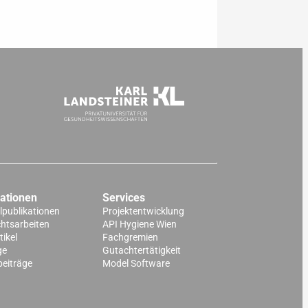
kationen
Services
lpublikationen
Projektentwicklung
chtsarbeiten
API Hygiene Wien
ikel
Fachgremien
ge
Gutachtertätigkeit
beiträge
Model Software