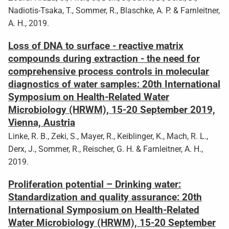
Nadiotis-Tsaka, T., Sommer, R., Blaschke, A. P. & Farnleitner,
A. H., 2019.
Loss of DNA to surface - reactive matrix
compounds during extraction - the need for
comprehensive process controls in molecular
diagnostics of water samples: 20th International
Symposium on Health-Related Water
Microbiology (HRWM), 15-20 September 2019,
Vienna, Austria
Linke, R. B., Zeki, S., Mayer, R., Keiblinger, K., Mach, R. L.,
Derx, J., Sommer, R., Reischer, G. H. & Farnleitner, A. H.,
2019.
Proliferation potential – Drinking water:
Standardization and quality assurance: 20th
International Symposium on Health-Related
Water Microbiology (HRWM), 15-20 September