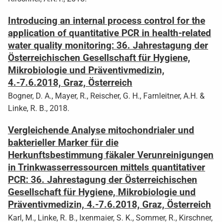
Introducing an internal process control for the
application of quantitative PCR in health-related
water quality monitoring: 36. Jahrestagung der
Österreichischen Gesellschaft für Hygiene,
Mikrobiologie und Präventivmedizin,
4.-7.6.2018, Graz, Österreich
Bogner, D. A., Mayer, R., Reischer, G. H., Farnleitner, A.H. &
Linke, R. B., 2018.
Vergleichende Analyse mitochondrialer und
bakterieller Marker für die
Herkunftsbestimmung fäkaler Verunreinigungen
in Trinkwasserressourcen mittels quantitativer
PCR: 36. Jahrestagung der Österreichischen
Gesellschaft für Hygiene, Mikrobiologie und
Präventivmedizin, 4.-7.6.2018, Graz, Österreich
Karl, M., Linke, R. B., Ixenmaier, S. K., Sommer, R., Kirschner,