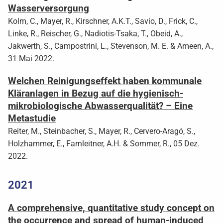
Wasserversorgung
Kolm, C., Mayer, R., Kirschner, A.K.T., Savio, D., Frick, C.,
Linke, R., Reischer, G., Nadiotis-Tsaka, T., Obeid, A.,
Jakwerth, S., Campostrini, L., Stevenson, M. E. & Ameen, A.,
31 Mai 2022.
Welchen Reinigungseffekt haben kommunale
Kläranlagen in Bezug auf die hygienisch-
mikrobiologische Abwasserqualität? – Eine
Metastudie
Reiter, M., Steinbacher, S., Mayer, R., Cervero-Aragó, S.,
Holzhammer, E., Farnleitner, A.H. & Sommer, R., 05 Dez.
2022.
2021
A comprehensive, quantitative study concept on
the occurrence and spread of human-induced