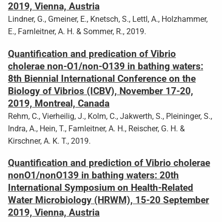
2019, Vienna, Austria
Lindner, G., Gmeiner, E., Knetsch, S., Lettl, A., Holzhammer,
E., Farnleitner, A. H. & Sommer, R., 2019.
Quantification and predication of Vibrio
cholerae non-O1/non-O139 in bathing waters:
8th Biennial International Conference on the
Biology of Vibrios (ICBV), November 17-20,
2019, Montreal, Canada
Rehm, C., Vierheilig, J., Kolm, C., Jakwerth, S., Pleininger, S.,
Indra, A., Hein, T., Farnleitner, A. H., Reischer, G. H. &
Kirschner, A. K. T., 2019.
Quantification and prediction of Vibrio cholerae
nonO1/nonO139 in bathing waters: 20th
International Symposium on Health-Related
Water Microbiology (HRWM), 15-20 September
2019, Vienna, Austria