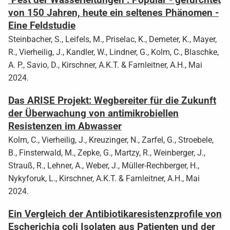
von 150 Jahren, heute ein seltenes Phänomen -
Eine Feldstudie
Steinbacher, S., Leifels, M., Priselac, K., Demeter, K., Mayer,
R., Vierheilig, J., Kandler, W., Lindner, G., Kolm, C., Blaschke,
A. P., Savio, D., Kirschner, A.K.T. & Farnleitner, A.H., Mai
2024.
Das ARISE Projekt: Wegbereiter für die Zukunft
der Überwachung von antimikrobiellen
Resistenzen im Abwasser
Kolm, C., Vierheilig, J., Kreuzinger, N., Zarfel, G., Stroebele,
B., Finsterwald, M., Zepke, G., Martzy, R., Weinberger, J.,
Strauß, R., Lehner, A., Weber, J., Müller-Rechberger, H.,
Nykyforuk, L., Kirschner, A.K.T. & Farnleitner, A.H., Mai
2024.
Ein Vergleich der Antibiotikaresistenzprofile von
Escherichia coli Isolaten aus Patienten und der