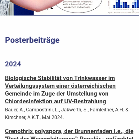
Posterbeiträge
2024
Biologische Stabilität von Trinkwasser im
Verteilungssystem einer österreichischen
Gemeinde im Zuge der Umstellung von
Chlordesinfektion auf UV-Bestrahlung
Bauer, A., Campostrini, L., Jakwerth, S., Farnleitner, A.H. &
Kirschner, A.K.T., Mai 2024.
Crenothrix polyspora, der Brunnenfaden i.e., die
"Pest der Wasserleitungen": Populär - gefürchtet