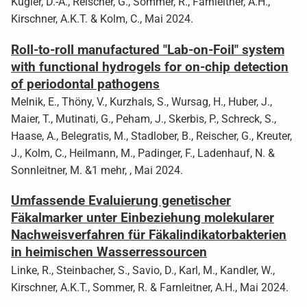
Kugler, D.-A., Reischer, G., Sommer, R., Farnleitner, A.H.,
Kirschner, A.K.T. & Kolm, C., Mai 2024.
Roll-to-roll manufactured "Lab-on-Foil" system
with functional hydrogels for on-chip detection
of periodontal pathogens
Melnik, E., Thöny, V., Kurzhals, S., Wursag, H., Huber, J.,
Maier, T., Mutinati, G., Peham, J., Skerbis, P., Schreck, S.,
Haase, A., Belegratis, M., Stadlober, B., Reischer, G., Kreuter,
J., Kolm, C., Heilmann, M., Padinger, F., Ladenhauf, N. &
Sonnleitner, M. &1 mehr, , Mai 2024.
Umfassende Evaluierung genetischer
Fäkalmarker unter Einbeziehung molekularer
Nachweisverfahren für Fäkalindikatorbakterien
in heimischen Wasserressourcen
Linke, R., Steinbacher, S., Savio, D., Karl, M., Kandler, W.,
Kirschner, A.K.T., Sommer, R. & Farnleitner, A.H., Mai 2024.