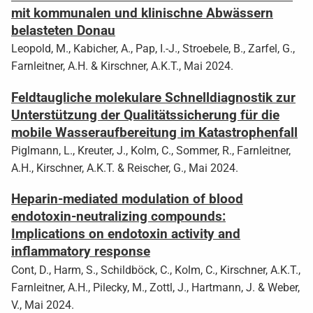
mit kommunalen und klinischne Abwässern
belasteten Donau
Leopold, M., Kabicher, A., Pap, I.-J., Stroebele, B., Zarfel, G.,
Farnleitner, A.H. & Kirschner, A.K.T., Mai 2024.
Feldtaugliche molekulare Schnelldiagnostik zur
Unterstützung der Qualitätssicherung für die
mobile Wasseraufbereitung im Katastrophenfall
Piglmann, L., Kreuter, J., Kolm, C., Sommer, R., Farnleitner,
A.H., Kirschner, A.K.T. & Reischer, G., Mai 2024.
Heparin-mediated modulation of blood
endotoxin-neutralizing compounds:
Implications on endotoxin activity and
inflammatory response
Cont, D., Harm, S., Schildböck, C., Kolm, C., Kirschner, A.K.T.,
Farnleitner, A.H., Pilecky, M., Zottl, J., Hartmann, J. & Weber,
V., Mai 2024.