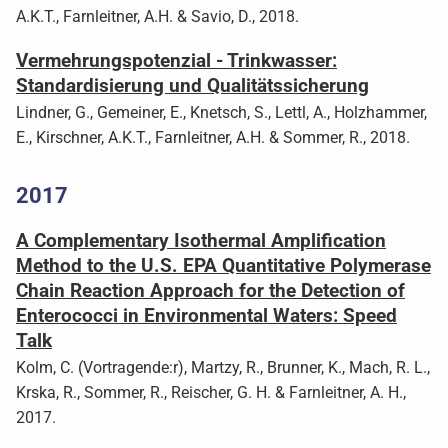
A.K.T., Farnleitner, A.H. & Savio, D., 2018.
Vermehrungspotenzial - Trinkwasser:
Standardisierung und Qualitätssicherung
Lindner, G., Gemeiner, E., Knetsch, S., Lettl, A., Holzhammer,
E., Kirschner, A.K.T., Farnleitner, A.H. & Sommer, R., 2018.
2017
A Complementary Isothermal Amplification
Method to the U.S. EPA Quantitative Polymerase
Chain Reaction Approach for the Detection of
Enterococci in Environmental Waters: Speed
Talk
Kolm, C. (Vortragende:r), Martzy, R., Brunner, K., Mach, R. L.,
Krska, R., Sommer, R., Reischer, G. H. & Farnleitner, A. H.,
2017.