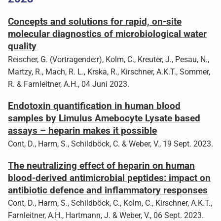
Concepts and solutions for rapid, on-site
molecular diagnostics of microbiological water
quality
Reischer, G. (Vortragende:r), Kolm, C., Kreuter, J., Pesau, N.,
Martzy, R., Mach, R. L., Krska, R., Kirschner, A.K.T., Sommer,
R. & Farnleitner, A.H., 04 Juni 2023.
Endotoxin quantification in human blood
samples by Limulus Amebocyte Lysate based
assays – heparin makes it possible
Cont, D., Harm, S., Schildböck, C. & Weber, V., 19 Sept. 2023.
The neutralizing effect of heparin on human
blood-derived antimicrobial peptides: impact on
antibiotic defence and inflammatory responses
Cont, D., Harm, S., Schildböck, C., Kolm, C., Kirschner, A.K.T.,
Farnleitner, A.H., Hartmann, J. & Weber, V., 06 Sept. 2023.