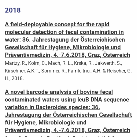
2018
A field-deployable concept for the rapid
molecular detection of fecal contamination in
water: 36. Jahrestagung der Österreichischen
Gesellschaft für Hygiene, Mikrobiologie und
Präventivmedizin, 4.-7.6.2018, Graz, Österreich
Martzy, R., Kolm, C., Mach, R. L., Krska, R., Jakwerth, S.,
Kirschner, A.K.T., Sommer, R., Farnleitner, A.H. & Reischer, G.
H., 2018.
A novel barcode-analysis of bovine-fecal
contaminated waters using leuB DNA sequence
variation in Bacteroides species: 36.
Jahrestagung der Österreichischen Gesellschaft
für Hygiene, Mikrobiologie und
Präventivmedizin, 4.-7.6.2018, Graz, Österreich