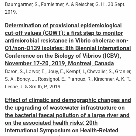
Baumgartner, S., Farnleitner, A. & Reischer, G. H., 30 Sept.
2019.
Determination of provisional epidemiological
cut-off values (COWT): a first step to monitor
antimicrobial resistance in Vibrio cholerae non-
O1/non-O139 isolates: 8th Biennial International
Conference on the Biology of Vibrios (ICBV),
November 17-20, 2019, Montreal, Canada
Baron, S., Larvor, E., Jouy, E., Kempf, I., Chevalier, S., Granier,
S. A., Boncy, J., Rossignol, E., Piarroux, R., Kirschner, A. K. T.,
Lesne, J. & Smith, P., 2019.
Effect of climatic and demographic changes and
the upgrading of wastewater infrastructure on
the bacterial faecal pollution of a large river and
on the associated health risks: 20th
International Symposium on Health-Related