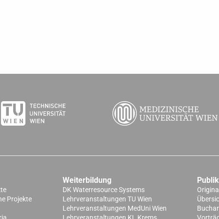
Weiterbildung
Publi
kte
DK Waterresource Systems
Origina
e Projekte
Lehrveranstaltungen TU Wien
Übersi
Lehrveranstaltungen MedUni Wien
Buchart
ria
Lehrveranstaltungen KL Krems
Vorträ