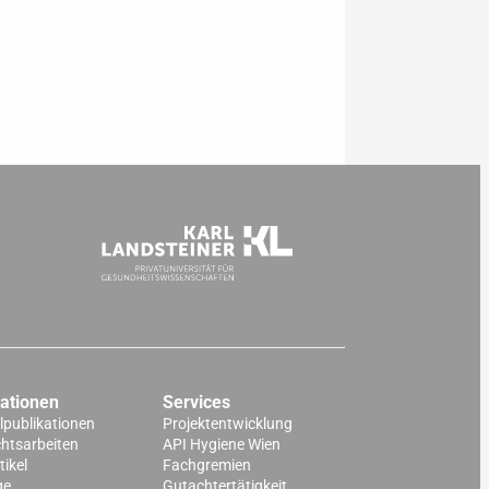
kationen
Services
lpublikationen
Projektentwicklung
chtsarbeiten
API Hygiene Wien
ikel
Fachgremien
ge
Gutachtertätigkeit