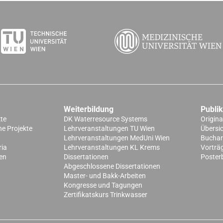
Weiterbildung
Publi
kte
DK Waterresource Systems
Origina
e Projekte
Lehrveranstaltungen TU Wien
Übersi
Lehrveranstaltungen MedUni Wien
Buchart
ria
Lehrveranstaltungen KL Krems
Vorträ
en
Dissertationen
Poster
Abgeschlossene Dissertationen
Master- und Bakk-Arbeiten
Kongresse und Tagungen
Zertifikatskurs Trinkwasser