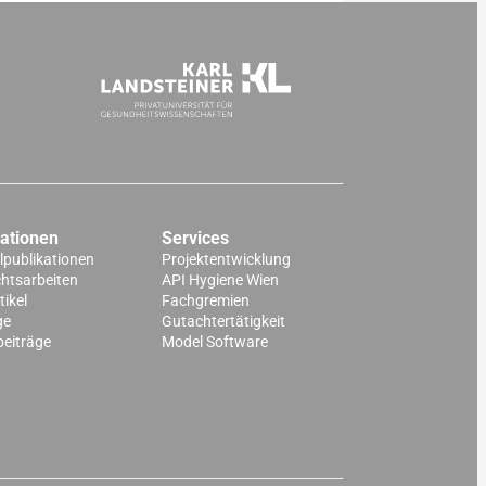
kationen
Services
lpublikationen
Projektentwicklung
chtsarbeiten
API Hygiene Wien
ikel
Fachgremien
ge
Gutachtertätigkeit
beiträge
Model Software