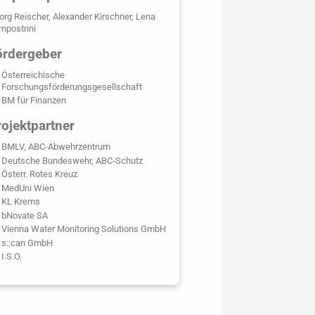
org Reischer, Alexander Kirschner, Lena
mpostrini
ördergeber
Österreichische
Forschungsförderungsgesellschaft
BM für Finanzen
rojektpartner
BMLV, ABC-Abwehrzentrum
Deutsche Bundeswehr, ABC-Schutz
Österr. Rotes Kreuz
MedUni Wien
KL Krems
bNovate SA
Vienna Water Monitoring Solutions GmbH
s::can GmbH
I.S.O.