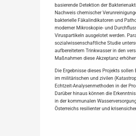
basierende Detektion der Bakterienakti
Nachweis chemischer Verunreinigungen
bakterielle Fäkalindikatoren und Path
moderner Mikroskopie- und Durchfluss
Viruspartikeln ausgelotet werden. Para
sozialwissenschaftliche Studie unter
aufbereitetem Trinkwasser in den ver
Maßnahmen diese Akzeptanz erhöhen
Die Ergebnisse dieses Projekts solle
im militärischen und zivilen (Katastr
Echtzeit-Analysenmethoden in der Pr
Darüber hinaus können die Erkenntnis
in der kommunalen Wasserversorgung z
Österreichs resilienter und krisensich