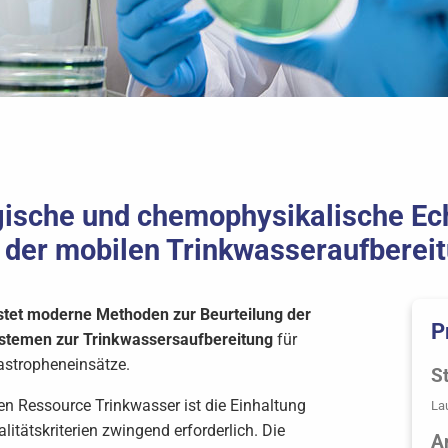
ische und chemophysikalische Ec
n der mobilen Trinkwasseraufberei
estet moderne Methoden zur Beurteilung der
P
ystemen zur Trinkwassersaufbereitung
für
tastropheneinsätze.
St
len Ressource Trinkwasser ist die Einhaltung
La
itätskriterien zwingend erforderlich. Die
A