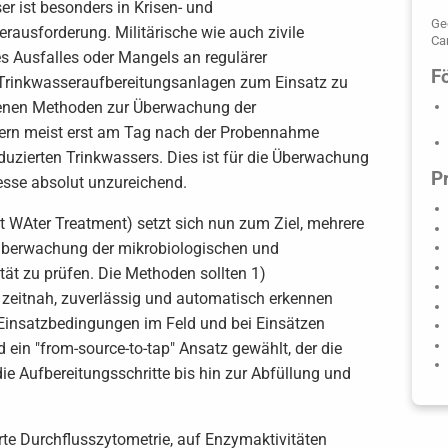
er ist besonders in Krisen- und
Ge
rausforderung. Militärische wie auch zivile
Ca
es Ausfalles oder Mangels an regulärer
F
 Trinkwasseraufbereitungsanlagen zum Einsatz zu
benen Methoden zur Überwachung der
fern meist erst am Tag nach der Probennahme
duzierten Trinkwassers. Dies ist für die Überwachung
P
esse absolut unzureichend.
t WAter Treatment) setzt sich nun zum Ziel, mehrere
tüberwachung der mikrobiologischen und
ät zu prüfen. Die Methoden sollten 1)
eitnah, zuverlässig und automatisch erkennen
Einsatzbedingungen im Feld und bei Einsätzen
 ein "from-source-to-tap" Ansatz gewählt, der die
e Aufbereitungsschritte bis hin zur Abfüllung und
 Durchflusszytometrie, auf Enzymaktivitäten